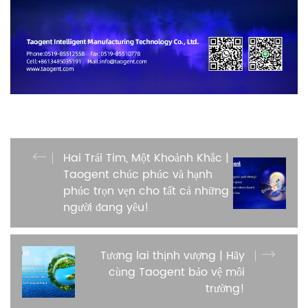
Hai Trái Tim, Một Khoảnh Khắc |
Taogent chúc phúc và hạnh
phúc trọn vẹn cho tất cả những
người đang yêu!
Tương lai thịnh vượng | Hãy
cùng Taogent bảo vệ môi
trường!