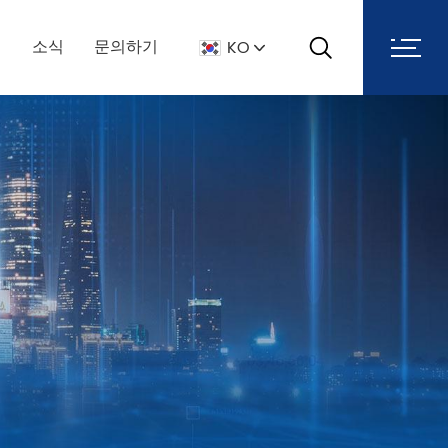
찾
례
소식
문의하기
KO
다