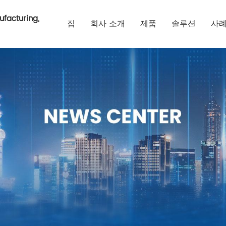
ufacturing,
집
회사 소개
제품
솔루션
사