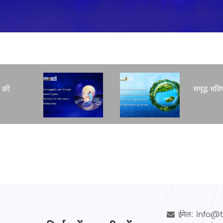
ट की
समृद्ध भवि
ईमेल: info