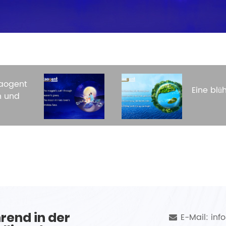
Taogent
Eine blü
n und
rend in der
E-Mail: in